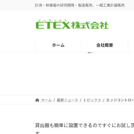
コ
ナ
計測・制御器の研究開発・製造販売、一般工業計器販売
ン
ビ
テ
ゲ
ン
ー
ツ
シ
へ
ョ
ホーム
会社概要
ス
ン
キ
に
ッ
移
プ
動
ホーム
最新ニュース
トピックス
エッジコントロ
貸出器も簡単に設置できるのですぐにお試し
す。