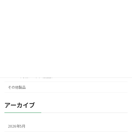
高感度薄型エッジコントローラ（EPC-US）
カテゴリ―
トピックス
エッジコントローラ
蒸着・フィルム厚さ計
NaOH（苛性ソーダ）濃度計
その他製品
アーカイブ
2026年5月